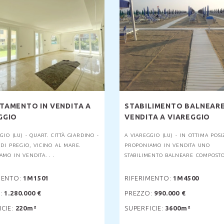
TAMENTO IN VENDITA A
STABILIMENTO BALNEARE
GGIO
VENDITA A VIAREGGIO
GIO (LU) - QUART. CITTÀ GIARDINO -
A VIAREGGIO (LU) - IN OTTIMA POSI
DI PREGIO, VICINO AL MARE.
PROPONIAMO IN VENDITA UNO
MO IN VENDITA. . .
STABILIMENTO BALNEARE COMPOSTO 
MENTO:
1M1501
RIFERIMENTO:
1M4500
:
1.280.000 €
PREZZO:
990.000 €
ICIE:
220m²
SUPERFICIE:
3600m²