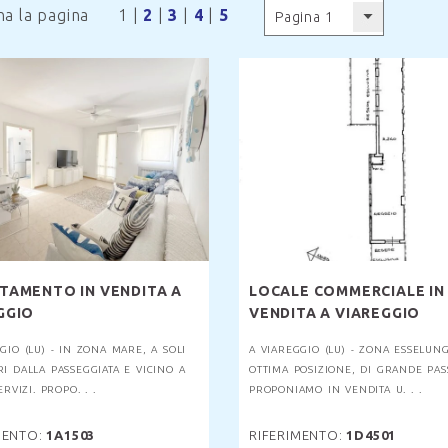
ona la pagina
1
|
2
|
3
|
4
|
5
Pagina 1
TAMENTO IN VENDITA A
LOCALE COMMERCIALE IN
GGIO
VENDITA A VIAREGGIO
GIO (LU) - IN ZONA MARE, A SOLI
A VIAREGGIO (LU) - ZONA ESSELUNG
I DALLA PASSEGGIATA E VICINO A
OTTIMA POSIZIONE, DI GRANDE PAS
ERVIZI. PROPO. . .
PROPONIAMO IN VENDITA U. . .
MENTO:
1A1503
RIFERIMENTO:
1D4501