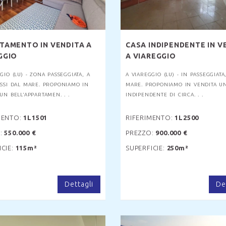
TAMENTO IN VENDITA A
CASA INDIPENDENTE IN V
GGIO
A VIAREGGIO
GIO (LU) - ZONA PASSEGGIATA, A
A VIAREGGIO (LU) - IN PASSEGGIAT
ASSI DAL MARE. PROPONIAMO IN
MARE. PROPONIAMO IN VENDITA U
UN BELL'APPARTAMEN. . .
INDIPENDENTE DI CIRCA. . .
MENTO:
1L1501
RIFERIMENTO:
1L2500
:
550.000 €
PREZZO:
900.000 €
ICIE:
115m²
SUPERFICIE:
250m²
Dettagli
De