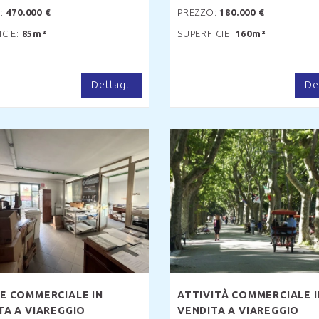
:
470.000 €
PREZZO:
180.000 €
ICIE:
85m²
SUPERFICIE:
160m²
Dettagli
De
E COMMERCIALE IN
ATTIVITÀ COMMERCIALE I
TA A VIAREGGIO
VENDITA A VIAREGGIO