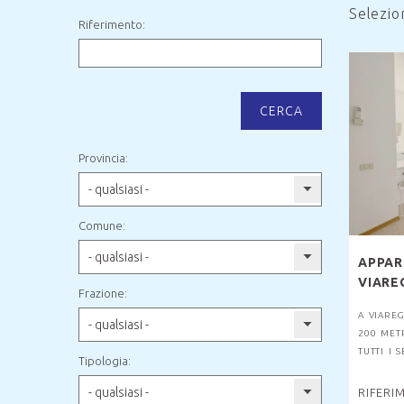
Selezi
Riferimento:
CERCA
Provincia:
- qualsiasi -
Comune:
- qualsiasi -
APPAR
VIARE
Frazione:
A VIAREG
- qualsiasi -
200 METR
TUTTI I S
Tipologia:
- qualsiasi -
RIFERI