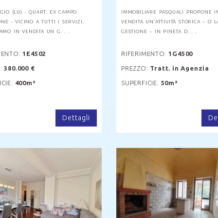
GIO (LU) - QUART. EX CAMPO
IMMOBILIARE PASQUALI PROPONE I
ONE - VICINO A TUTTI I SERVIZI.
VENDITA UN’ATTIVITÀ STORICA – O L
MO IN VENDITA UN G. . .
GESTIONE – IN PINETA D. . .
MENTO:
1E4502
RIFERIMENTO:
1G4500
:
380.000 €
PREZZO:
Tratt. in Agenzia
ICIE:
400m²
SUPERFICIE:
50m²
Dettagli
De